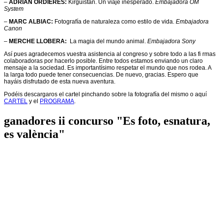
–
ADRIÁN ORDIERES:
Kirguistán. Un viaje inesperado.
Embajadora OM
System
–
MARC ALBIAC:
Fotografía de naturaleza como estilo de vida.
Embajadora
Canon
–
MERCHE LLOBERA:
La magia del mundo animal.
Embajadora Sony
Así pues agradecemos vuestra asistencia al congreso y sobre todo a las fi rmas
colaboradoras por hacerlo posible. Entre todos estamos enviando un claro
mensaje a la sociedad. Es importantísimo respetar el mundo que nos rodea. A
la larga todo puede tener consecuencias. De nuevo, gracias. Espero que
hayáis disfrutado de esta nueva aventura.
Podéis descargaros el cartel pinchando sobre la fotografía del mismo o aquí
CARTEL
y el
PROGRAMA
.
ganadores ii concurso "Es foto, esnatura,
es valència"