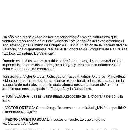
Un año más, y enclavado en las jornadas fotográficas de Naturaleza que
venimos organizando en el Foro Valencia Foto, después del éxito obtenido el
año anterior, y de la mano de Fotopro y el Jardín Botánico de la Universidad de
València, nos disponemos a realizar el II Congreso de Fotografía de Naturaleza
“ES foto, ES natura, ES València”.
Durante estos días, vamos a hablar sobre fauna, aves, de conservacionismo,
importantísimo en estos tiempos, de paisajes y retratos en la naturaleza, de
color y sobre todo, de creatividad.
Toni Sendra, Víctor Ortega, Pedro Javier Pascual, Adrián Ordieres, Marc Albiac
y Merche Llobera, componen un elenco excepcional, primeros espadas en la
fotografía de naturaleza que sin duda alguna nos van a hacer disfrutar de
aquello que más nos gusta: la Fotografía y la Naturaleza.
–
TONI SENDRA:
Las mil y una lunas. A propósito de la fotografía del sol y la
luna.
–
VÍCTOR ORTEGA:
Como fotografiar aves en una ciudad ¿Misión imposible?.
Colaboradora Fujifilm
–
PEDRO JAVIER PASCUAL
: Insectos en vuelo. Lo que el ojo no
ve.
Colaborador Nikon