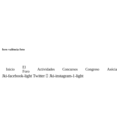
foro valència foto
El
Inicio
Actividades
Concursos
Congreso
Asócia
Foro
Jki-facebook-light
Twitter
Jki-instagram-1-light