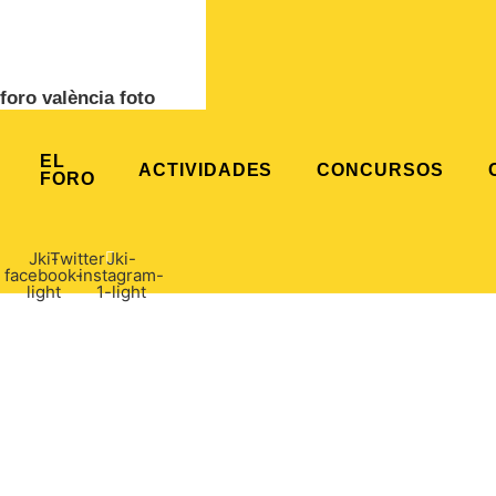
foro valència foto
EL
ACTIVIDADES
CONCURSOS
FORO
Jki-
Twitter
Jki-
facebook-
instagram-
light
1-light