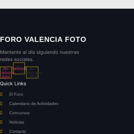
FORO VALENCIA FOTO
Mantente al día siguiendo nuestras
redes sociales.
Jki-
Twitter
Jki-
acebook-
instagram-
light
1-light
Quick Links
El Foro
Calendario de Actividades
Concursos
Noticias
Contacto