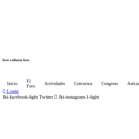
foro valència foto
El
Inicio
Actividades
Concursos
Congreso
Asócia
Foro
Login
Jki-facebook-light
Twitter
Jki-instagram-1-light