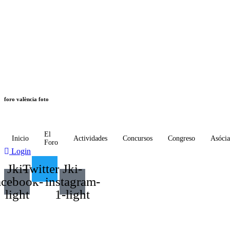
foro valència foto
El
Inicio
Actividades
Concursos
Congreso
Asócia
Foro
Login
Jki-
Twitter
Jki-
acebook-
instagram-
light
1-light